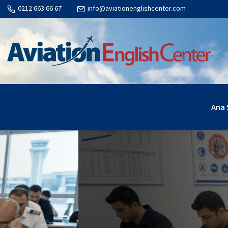
0212 663 66 67
info@aviationenglishcenter.com
Ana 
Eğitim Kaynak Sağlayıcı