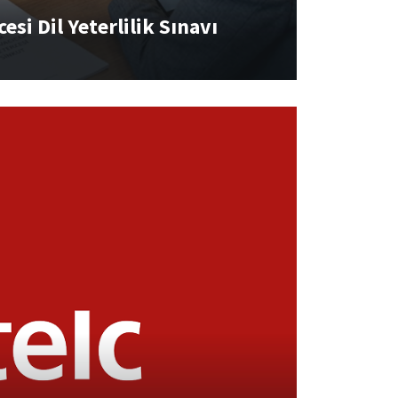
esi Dil Yeterlilik Sınavı