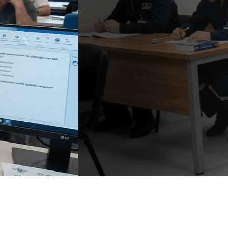
Hava Arac
Personeli D
Daha Fazla