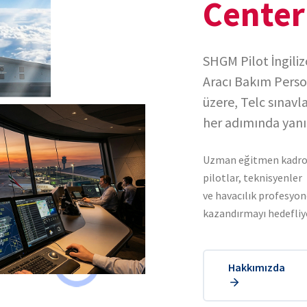
Center
SHGM Pilot İngiliz
Aracı Bakım Person
üzere, Telc sınavla
her adımında yanı
Uzman eğitmen kadrom
pilotlar, teknisyenler
ve havacılık profesyone
kazandırmayı hedefliy
Hakkımızda