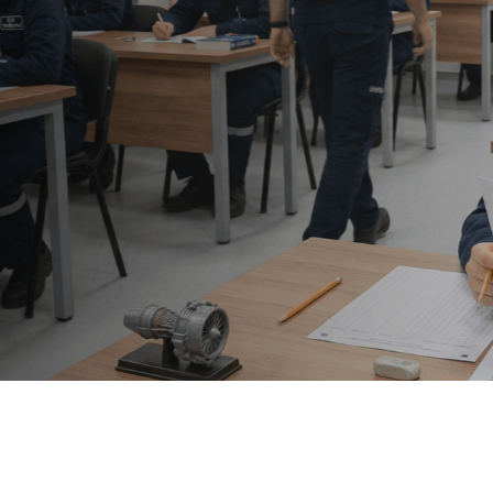
ı Bakım
il Yeterlilik Sı