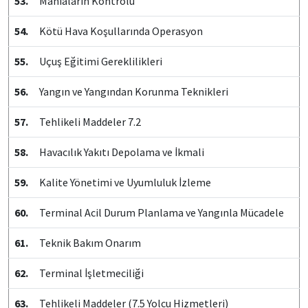
53.
Maniaların Kontrolü
54.
Kötü Hava Koşullarında Operasyon
55.
Uçuş Eğitimi Gereklilikleri
56.
Yangın ve Yangından Korunma Teknikleri
57.
Tehlikeli Maddeler 7.2
58.
Havacılık Yakıtı Depolama ve İkmali
59.
Kalite Yönetimi ve Uyumluluk İzleme
60.
Terminal Acil Durum Planlama ve Yangınla Mücadele
61.
Teknik Bakım Onarım
62.
Terminal İşletmeciliği
63.
Tehlikeli Maddeler (7.5 Yolcu Hizmetleri)