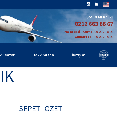
ÇAĞRI MERKEZI
0212 663 66 67
Pazartesi - Cuma:
09:00 / 18:00
Cumartesi:
10:00 / 15:00
rdCenter
Hakkımızda
İletişim
IK
SEPET_OZET