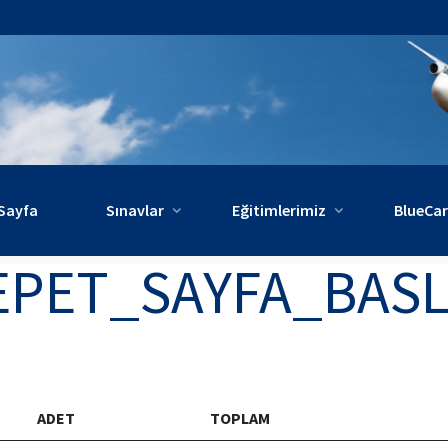
Sayfa
Sınavlar
Eğitimlerimiz
BlueCa
EPET_SAYFA_BASL
ADET
TOPLAM