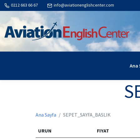
0212 663 66 67
info@aviationenglishcenter.com
Ana 
S
Ana Sayfa
SEPET_SAYFA_BASLIK
URUN
FIYAT